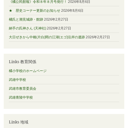
《橘公民館報》令和８年８月号発行！
2026年8月6日
★ 歴史コーナー更新のお知らせ
2026年8月6日
橘氏と潮見城跡・館跡
2026年2月27日
納手の氏神さん (天神社)
2026年2月27日
大日ぜきから中橋(片白)間の江湖(エゴ)沿岸の遺跡
2026年2月27日
Links 教育関係
橘小学校のホームページ
武雄中学校
武雄市教育委員会
武雄青陵中学校
Links 地域