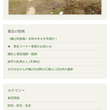
最近の投稿
《橘公民館報》令和８年８月号発行！
★ 歴史コーナー更新のお知らせ
橘氏と潮見城跡・館跡
納手の氏神さん (天神社)
大日ぜきから中橋(片白)間の江湖(エゴ)沿岸の遺跡
カテゴリー
各区関係
防犯・防災・安全