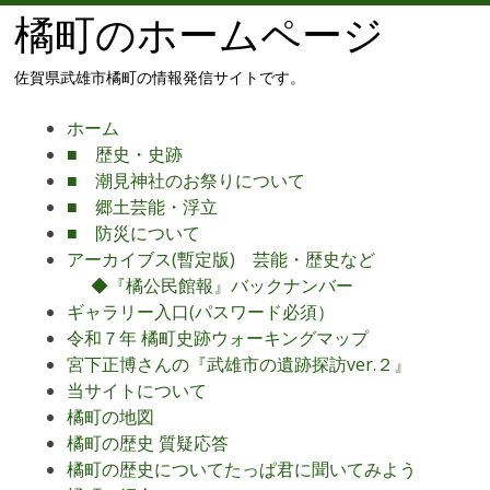
橘町のホームページ
佐賀県武雄市橘町の情報発信サイトです。
メ
コ
ホーム
ニ
ン
■ 歴史・史跡
ュ
テ
■ 潮見神社のお祭りについて
ー
ン
■ 郷土芸能・浮立
ツ
■ 防災について
へ
アーカイブス(暫定版) 芸能・歴史など
移
◆『橘公民館報』バックナンバー
動
ギャラリー入口(パスワード必須）
令和７年 橘町史跡ウォーキングマップ
宮下正博さんの『武雄市の遺跡探訪ver.２』
当サイトについて
橘町の地図
橘町の歴史 質疑応答
橘町の歴史についてたっぱ君に聞いてみよう