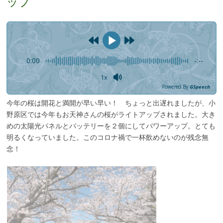
ップ
0:00
-:--
1x
Powered By
GSpeech
今年の桜は開花と満開が早い早い！ ちょっと出遅れましたが、小
野原区では今年もお天神さんの桜がライトアップされました。大き
めの太陽光パネルとバッテリーを２個にしてパワーアップ。とても
明るくなっていました。このコロナ禍で一杯飲めないのが残念無
念！