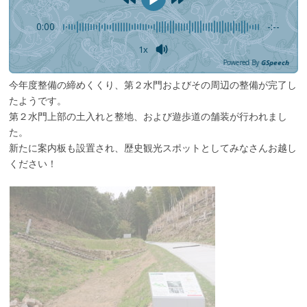
0:00
-:--
1x
Powered By
GSpeech
今年度整備の締めくくり、第２水門およびその周辺の整備が完了し
たようです。
第２水門上部の土入れと整地、および遊歩道の舗装が行われまし
た。
新たに案内板も設置され、歴史観光スポットとしてみなさんお越し
ください！