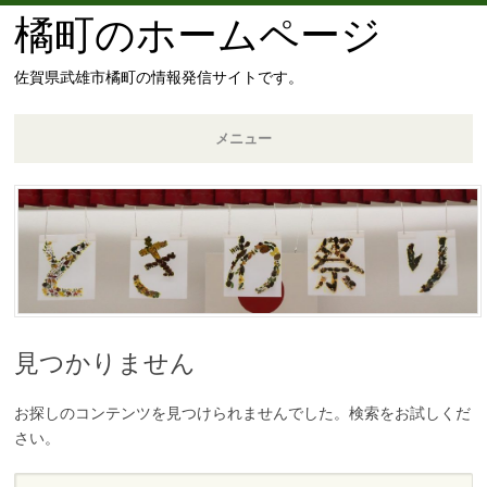
橘町のホームページ
佐賀県武雄市橘町の情報発信サイトです。
メニュー
コ
ン
テ
ン
ツ
へ
移
見つかりません
動
お探しのコンテンツを見つけられませんでした。検索をお試しくだ
さい。
検