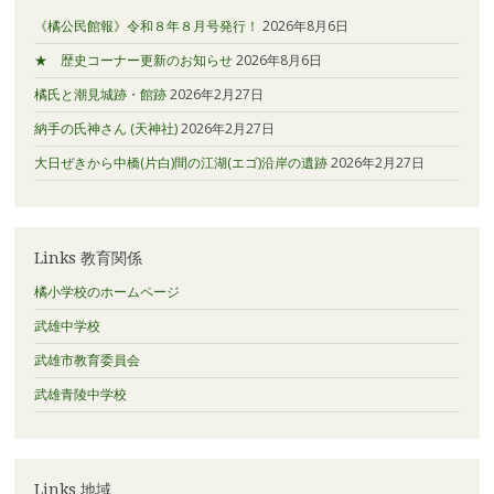
《橘公民館報》令和８年８月号発行！
2026年8月6日
★ 歴史コーナー更新のお知らせ
2026年8月6日
橘氏と潮見城跡・館跡
2026年2月27日
納手の氏神さん (天神社)
2026年2月27日
大日ぜきから中橋(片白)間の江湖(エゴ)沿岸の遺跡
2026年2月27日
Links 教育関係
橘小学校のホームページ
武雄中学校
武雄市教育委員会
武雄青陵中学校
Links 地域