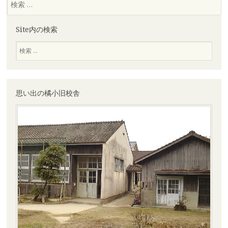
索
Site内の検索
検
索
思い出の橘小旧校舎