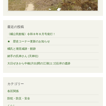
最近の投稿
《橘公民館報》令和８年８月号発行！
★ 歴史コーナー更新のお知らせ
橘氏と潮見城跡・館跡
納手の氏神さん (天神社)
大日ぜきから中橋(片白)間の江湖(エゴ)沿岸の遺跡
カテゴリー
各区関係
防犯・防災・安全
くらし