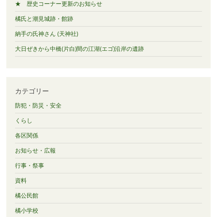
★ 歴史コーナー更新のお知らせ
橘氏と潮見城跡・館跡
納手の氏神さん (天神社)
大日ぜきから中橋(片白)間の江湖(エゴ)沿岸の遺跡
カテゴリー
防犯・防災・安全
くらし
各区関係
お知らせ・広報
行事・祭事
資料
橘公民館
橘小学校