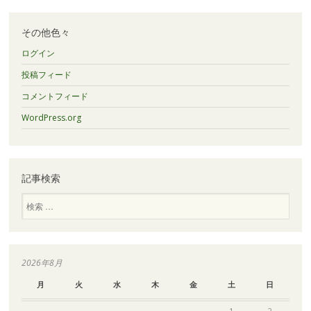
カ
イ
ブ
その他色々
ログイン
投稿フィード
コメントフィード
WordPress.org
記事検索
検
索
2026年8月
月
火
水
木
金
土
日
1
2