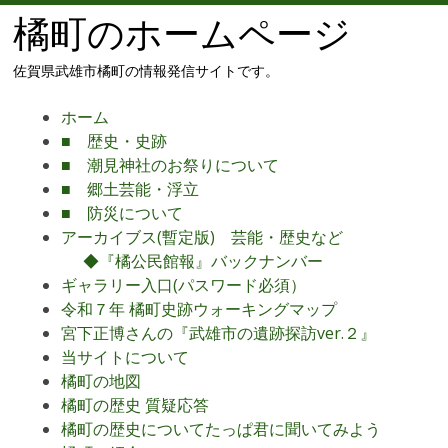
橘町のホームページ
佐賀県武雄市橘町の情報発信サイトです。
メ
コ
ホーム
ニ
ン
■ 歴史・史跡
ュ
テ
■ 潮見神社のお祭りについて
ー
ン
■ 郷土芸能・浮立
ツ
■ 防災について
へ
アーカイブス(暫定版) 芸能・歴史など
移
◆『橘公民館報』バックナンバー
動
ギャラリー入口(パスワード必須）
令和７年 橘町史跡ウォーキングマップ
宮下正博さんの『武雄市の遺跡探訪ver.２』
当サイトについて
橘町の地図
橘町の歴史 質疑応答
橘町の歴史についてたっぱ君に聞いてみよう