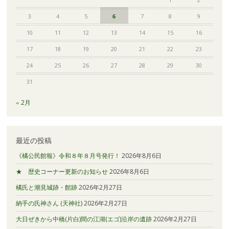
3
4
5
6
7
8
9
10
11
12
13
14
15
16
17
18
19
20
21
22
23
24
25
26
27
28
29
30
31
« 2月
最近の投稿
《橘公民館報》令和８年８月号発行！
2026年8月6日
★ 歴史コーナー更新のお知らせ
2026年8月6日
橘氏と潮見城跡・館跡
2026年2月27日
納手の氏神さん (天神社)
2026年2月27日
大日ぜきから中橋(片白)間の江湖(エゴ)沿岸の遺跡
2026年2月27日