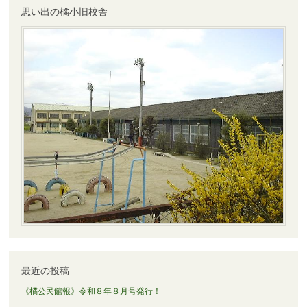
思い出の橘小旧校舎
ョ
ン
最近の投稿
《橘公民館報》令和８年８月号発行！