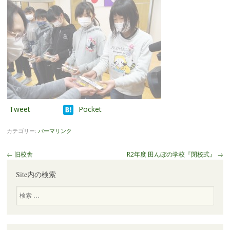
Tweet
Pocket
カテゴリー:
パーマリンク
投
←
旧校舎
R2年度 田んぼの学校『閉校式』
→
稿
Site内の検索
ナ
ビ
検
索
ゲ
ー
シ