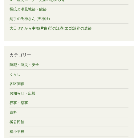
橘氏と潮見城跡・館跡
納手の氏神さん (天神社)
大日ぜきから中橋(片白)間の江湖(エゴ)沿岸の遺跡
カテゴリー
防犯・防災・安全
くらし
各区関係
お知らせ・広報
行事・祭事
資料
橘公民館
橘小学校