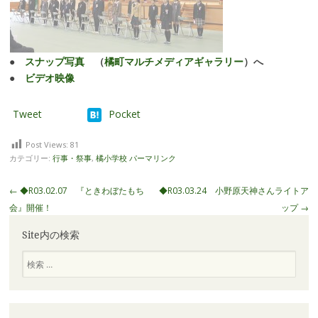
●
スナップ写真
（
橘町マルチメディアギャラリー
）へ
●
ビデオ映像
Tweet
Pocket
Post Views:
81
カテゴリー:
行事・祭事
,
橘小学校
パーマリンク
投
←
◆R03.02.07 『ときわぼたもち
◆R03.03.24 小野原天神さんライトア
稿
会』開催！
ップ
→
ナ
Site内の検索
ビ
ゲ
検
索
ー
シ
ョ