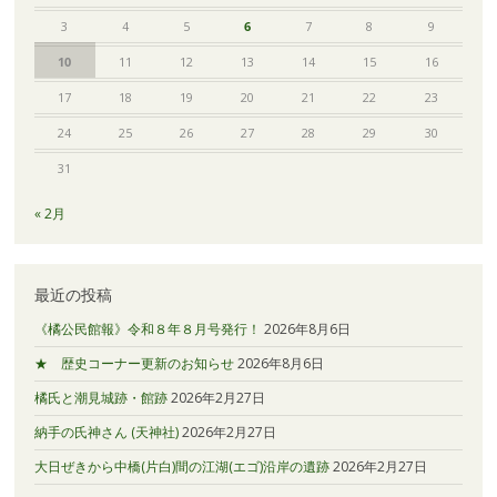
3
4
5
6
7
8
9
10
11
12
13
14
15
16
17
18
19
20
21
22
23
24
25
26
27
28
29
30
31
« 2月
最近の投稿
《橘公民館報》令和８年８月号発行！
2026年8月6日
★ 歴史コーナー更新のお知らせ
2026年8月6日
橘氏と潮見城跡・館跡
2026年2月27日
納手の氏神さん (天神社)
2026年2月27日
大日ぜきから中橋(片白)間の江湖(エゴ)沿岸の遺跡
2026年2月27日