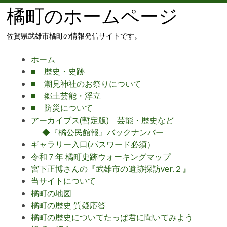
橘町のホームページ
佐賀県武雄市橘町の情報発信サイトです。
メ
コ
ホーム
ニ
ン
■ 歴史・史跡
ュ
テ
■ 潮見神社のお祭りについて
ー
ン
■ 郷土芸能・浮立
ツ
■ 防災について
へ
アーカイブス(暫定版) 芸能・歴史など
移
◆『橘公民館報』バックナンバー
動
ギャラリー入口(パスワード必須）
令和７年 橘町史跡ウォーキングマップ
宮下正博さんの『武雄市の遺跡探訪ver.２』
当サイトについて
橘町の地図
橘町の歴史 質疑応答
橘町の歴史についてたっぱ君に聞いてみよう