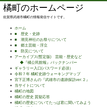
橘町のホームページ
佐賀県武雄市橘町の情報発信サイトです。
メ
コ
ホーム
ニ
ン
■ 歴史・史跡
ュ
テ
■ 潮見神社のお祭りについて
ー
ン
■ 郷土芸能・浮立
ツ
■ 防災について
へ
アーカイブス(暫定版) 芸能・歴史など
移
◆『橘公民館報』バックナンバー
動
ギャラリー入口(パスワード必須）
令和７年 橘町史跡ウォーキングマップ
宮下正博さんの『武雄市の遺跡探訪ver.２』
当サイトについて
橘町の地図
橘町の歴史 質疑応答
橘町の歴史についてたっぱ君に聞いてみよう