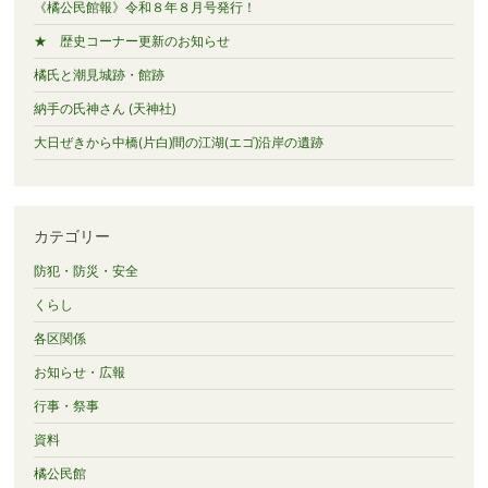
《橘公民館報》令和８年８月号発行！
★ 歴史コーナー更新のお知らせ
橘氏と潮見城跡・館跡
納手の氏神さん (天神社)
大日ぜきから中橋(片白)間の江湖(エゴ)沿岸の遺跡
カテゴリー
防犯・防災・安全
くらし
各区関係
お知らせ・広報
行事・祭事
資料
橘公民館