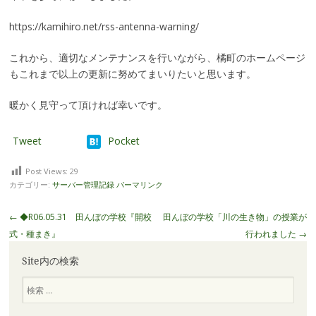
https://kamihiro.net/rss-antenna-warning/
これから、適切なメンテナンスを行いながら、橘町のホームページ
もこれまで以上の更新に努めてまいりたいと思います。
暖かく見守って頂ければ幸いです。
Tweet
Pocket
Post Views:
29
カテゴリー:
サーバー管理記録
パーマリンク
投
←
◆R06.05.31 田んぼの学校『開校
田んぼの学校「川の生き物」の授業が
稿
式・種まき』
行われました
→
ナ
Site内の検索
ビ
ゲ
検
索
ー