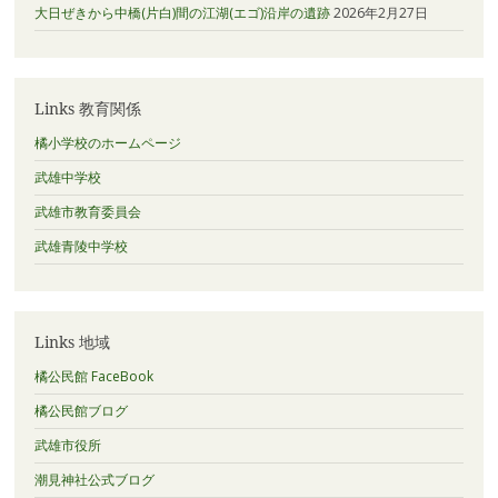
大日ぜきから中橋(片白)間の江湖(エゴ)沿岸の遺跡
2026年2月27日
Links 教育関係
橘小学校のホームページ
武雄中学校
武雄市教育委員会
武雄青陵中学校
Links 地域
橘公民館 FaceBook
橘公民館ブログ
武雄市役所
潮見神社公式ブログ