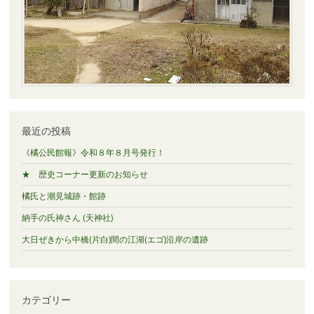
最近の投稿
《橘公民館報》令和８年８月号発行！
★ 歴史コーナー更新のお知らせ
橘氏と潮見城跡・館跡
納手の氏神さん (天神社)
大日ぜきから中橋(片白)間の江湖(エゴ)沿岸の遺跡
カテゴリー