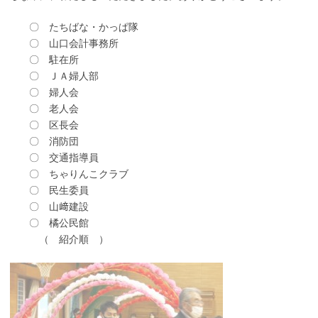
〇 たちばな・かっぱ隊
〇 山口会計事務所
〇 駐在所
〇 ＪＡ婦人部
〇 婦人会
〇 老人会
〇 区長会
〇 消防団
〇 交通指導員
〇 ちゃりんこクラブ
〇 民生委員
〇 山﨑建設
〇 橘公民館
（ 紹介順 ）