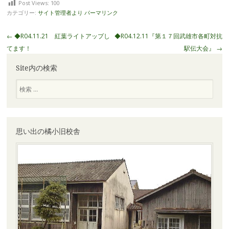
Post Views:
100
カテゴリー:
サイト管理者より
パーマリンク
投
←
◆R04.11.21 紅葉ライトアップし
◆R04.12.11『第１７回武雄市各町対抗
稿
てます！
駅伝大会』
→
ナ
Site内の検索
ビ
ゲ
検
索
ー
シ
ョ
ン
思い出の橘小旧校舎