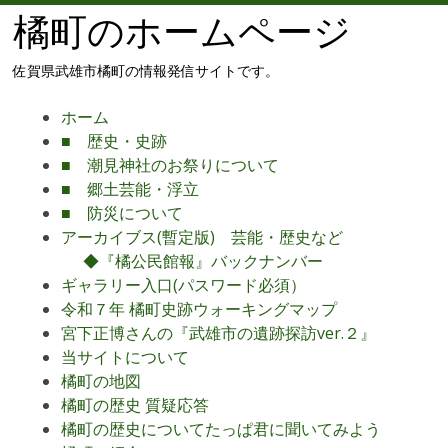
橘町のホームページ
佐賀県武雄市橘町の情報発信サイトです。
メ
コ
ホーム
ニ
ン
■ 歴史・史跡
ュ
テ
■ 潮見神社のお祭りについて
ー
ン
■ 郷土芸能・浮立
ツ
■ 防災について
へ
アーカイブス(暫定版) 芸能・歴史など
移
◆『橘公民館報』バックナンバー
動
ギャラリー入口(パスワード必須）
令和７年 橘町史跡ウォーキングマップ
宮下正博さんの『武雄市の遺跡探訪ver.２』
当サイトについて
橘町の地図
橘町の歴史 質疑応答
橘町の歴史についてたっぱ君に聞いてみよう