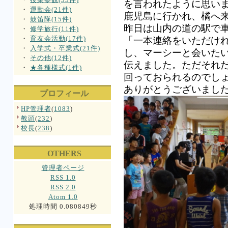
を言われたように思い
・
運動会(21件)
鹿児島に行かれ、橘へ
・
鼓笛隊(15件)
昨日は山内の道の駅で
・
修学旅行(11件)
・
育友会活動(17件)
「一本連絡をいただけ
・
入学式・卒業式(21件)
し、マーシーと会いた
・
その他(12件)
伝えました。ただそれ
・
★各種様式(1件)
回っておられるのでし
ありがとうございまし
プロフィール
HP管理者
(
1083
)
教頭
(
232
)
校長
(
238
)
OTHERS
管理者ページ
RSS 1.0
RSS 2.0
Atom 1.0
処理時間 0.080849秒