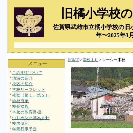
旧橘小学校の
佐賀県武雄市立橘小学校の旧
年〜2025年
HOME
>
学校より
> マーシー来校
メニュー
このHPについて
地域の紹介
校区の紹介
学校リーフレット
校歌（第１、第２）
学校沿革
校長挨拶
本校の教育目標
いじめ防止基本方針
校内研究
年間行事予定