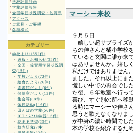
学校評価計画
学校評価報告
マーシー来校
全国学習状況調査・佐賀県
アクセス
ご意見・ご要望
各種様式
９月５日
嬉しい超サプライズが
カテゴリー
ちの伸さんと橘小学校
学校より(1552件)
ていると玄関に誰か来
・
速報・お知らせ(32件)
はありませんか。嬉し
・
全国・佐賀県学習状況調
私だけではありません
査(15件)
・
学校だより(72件)
ました。それ以上にま
・
給食だより(26件)
慌しい中での再会でし
・
図書館だより(6件)
た後、６年教室へ行っ
・
保健室だより(13件)
喜び、すぐ別の所へ移
・
集会等(88件)
・
体験活動(116件)
る時にマーシーや伸さ
・
田んぼの学校(56件)
思うと歌えなくなりま
・
ICT・ｽﾏｲﾙ学習(16件)
が中身の濃い時間でし
・
花まる学習(25件)
・
校内研究(7件)
本の学校を紹介するた
・
授業参観(33件)