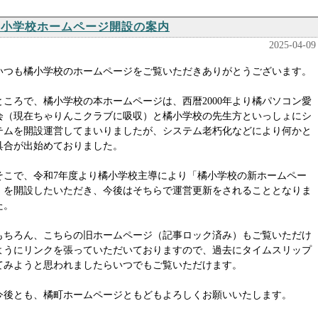
橘小学校ホームページ開設の案内
2025-04-09
つも橘小学校のホームページをご覧いただきありがとうございます。
ころで、橘小学校の本ホームページは、西暦2000年より橘パソコン愛
会（現在ちゃりんこクラブに吸収）と橘小学校の先生方といっしょにシ
テムを開設運営してまいりましたが、システム老朽化などにより何かと
具合が出始めておりました。
こで、令和7年度より橘小学校主導により「橘小学校の新ホームペー
」を開設したいただき、今後はそちらで運営更新をされることとなりま
た。
ちろん、こちらの旧ホームページ（記事ロック済み）もご覧いただけ
ようにリンクを張っていただいておりますので、過去にタイムスリップ
てみようと思われましたらいつでもご覧いただけます。
後とも、橘町ホームページともどもよろしくお願いいたします。