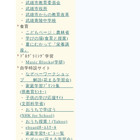
・
武雄市教育委員会
・
武雄市役所
・
武雄市からの教育改革
・
武雄青陵中学校
食育
・
こどもページ：農林省
・
学びの場(食育と授業)
・
夏にむかって『栄養講
座』
ﾌﾟﾛｸﾞﾗﾐﾝｸﾞ学習
・
Music Blocks(学研)
自学特設サイト
・
なぞぺーワークショッ
プ 解説(花まる学習会)
・
家庭学習ﾌﾟﾘﾝﾄ集
(県教育ｾﾝﾀｰ)
・
子供の学び応援ｻｲﾄ
(文部科学省)
・
おうちで学ぼう
(NHK for School)
・
おうち授業！(Yahoo)
・
eboardﾎｰﾑｽｸｰﾙ
・
家庭学習ｻｰﾋﾞｽ一覧
・
なぞぺー(花まる学習会)