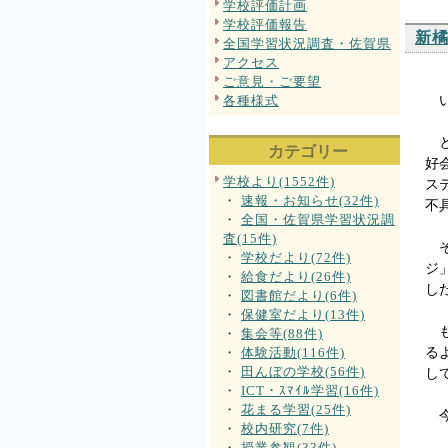
学校評価計画
学校評価報告
新
全国学習状況調査・佐賀県
アクセス
ご意見・ご要望
各種様式
い
と
カテゴリー
好
学校より(1552件)
ス
・
速報・お知らせ(32件)
不
・
全国・佐賀県学習状況調
査(15件)
そ
・
学校だより(72件)
ジ
・
給食だより(26件)
し
・
図書館だより(6件)
・
保健室だより(13件)
も
・
集会等(88件)
・
体験活動(116件)
る
・
田んぼの学校(56件)
し
・
ICT・ｽﾏｲﾙ学習(16件)
・
花まる学習(25件)
今
・
校内研究(7件)
・
授業参観(33件)