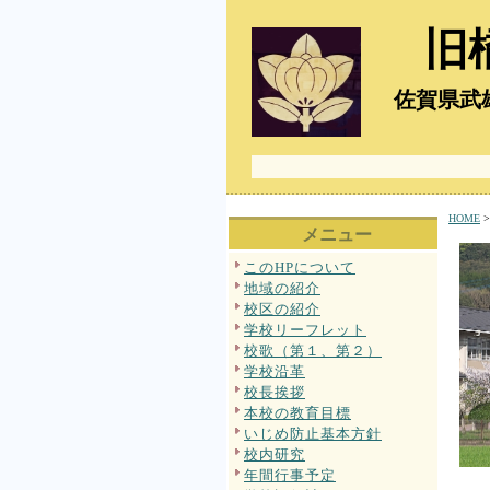
旧
佐賀県武雄
HOME
>
メニュー
このHPについて
地域の紹介
校区の紹介
学校リーフレット
校歌（第１、第２）
学校沿革
校長挨拶
本校の教育目標
いじめ防止基本方針
校内研究
年間行事予定