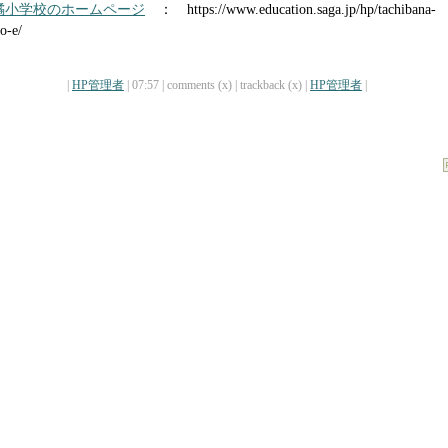
橘小学校のホームページ
： https://www.education.saga.jp/hp/tachibana-
o-e/
|
HP管理者
| 07:57 | comments (x) | trackback (x) |
HP管理者
|