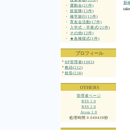
新
・
運動会(21件)
take
・
鼓笛隊(15件)
・
修学旅行(11件)
・
育友会活動(17件)
・
入学式・卒業式(21件)
・
その他(12件)
・
★各種様式(1件)
プロフィール
HP管理者
(
1083
)
教頭
(
232
)
校長
(
238
)
OTHERS
管理者ページ
RSS 1.0
RSS 2.0
Atom 1.0
処理時間 0.049439秒