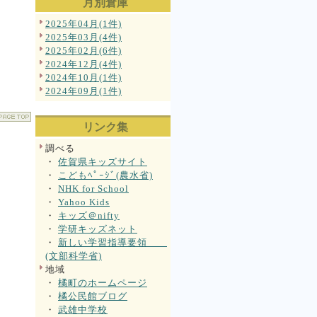
月別倉庫
2025年04月(1件)
2025年03月(4件)
2025年02月(6件)
2024年12月(4件)
2024年10月(1件)
2024年09月(1件)
リンク集
調べる
・
佐賀県キッズサイト
・
こどもﾍﾟｰｼﾞ(農水省)
・
NHK for School
・
Yahoo Kids
・
キッズ＠nifty
・
学研キッズネット
・
新しい学習指導要領
(文部科学省)
地域
・
橘町のホームページ
・
橘公民館ブログ
・
武雄中学校