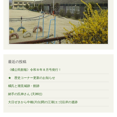
最近の投稿
《橘公民館報》令和８年８月号発行！
★ 歴史コーナー更新のお知らせ
橘氏と潮見城跡・館跡
納手の氏神さん (天神社)
大日ぜきから中橋(片白)間の江湖(エゴ)沿岸の遺跡