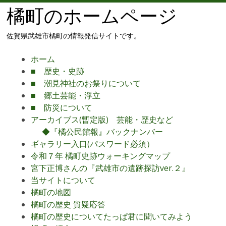
橘町のホームページ
佐賀県武雄市橘町の情報発信サイトです。
メ
コ
ホーム
ニ
ン
■ 歴史・史跡
ュ
テ
■ 潮見神社のお祭りについて
ー
ン
■ 郷土芸能・浮立
ツ
■ 防災について
へ
アーカイブス(暫定版) 芸能・歴史など
移
◆『橘公民館報』バックナンバー
動
ギャラリー入口(パスワード必須）
令和７年 橘町史跡ウォーキングマップ
宮下正博さんの『武雄市の遺跡探訪ver.２』
当サイトについて
橘町の地図
橘町の歴史 質疑応答
橘町の歴史についてたっぱ君に聞いてみよう