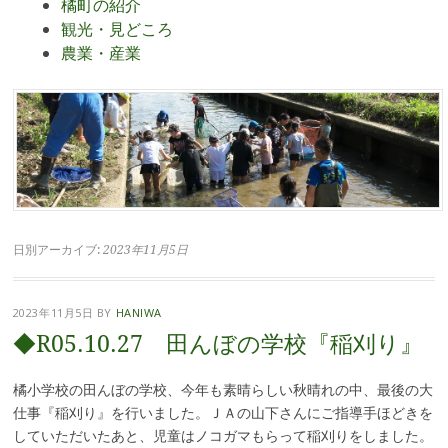
橘町の紹介
観光・見どころ
農業・産業
日別アーカイブ:
2023年11月5日
2023年11月5日
BY
HANIWA
◆R05.10.27 田んぼの学校『稲刈り』
橘小学校の田んぼの学校、今年も素晴らしい秋晴れの中、最後の大
仕事『稲刈り』を行いました。ＪＡの山下さんにご指導手ほどきを
していただいたあと、児童はノコガマもらって稲刈りをしました。