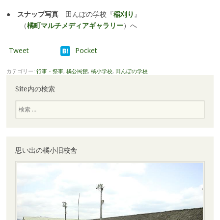
●
スナップ写真
田んぼの学校『
稲刈り
』
（
橘町マルチメディアギャラリー
）へ
Tweet
Pocket
カテゴリー:
行事・祭事
,
橘公民館
,
橘小学校
,
田んぼの学校
Site内の検索
検
索
思い出の橘小旧校舎