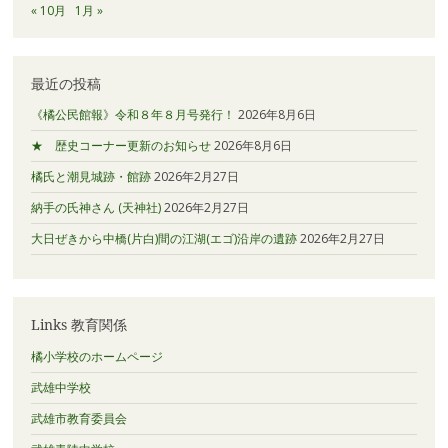
« 10月
1月 »
最近の投稿
《橘公民館報》令和８年８月号発行！
2026年8月6日
★ 歴史コーナー更新のお知らせ
2026年8月6日
橘氏と潮見城跡・館跡
2026年2月27日
納手の氏神さん (天神社)
2026年2月27日
大日ぜきから中橋(片白)間の江湖(エゴ)沿岸の遺跡
2026年2月27日
Links 教育関係
橘小学校のホームページ
武雄中学校
武雄市教育委員会