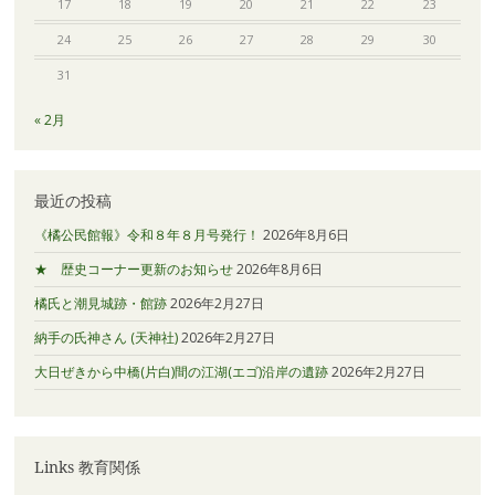
17
18
19
20
21
22
23
24
25
26
27
28
29
30
31
« 2月
最近の投稿
《橘公民館報》令和８年８月号発行！
2026年8月6日
★ 歴史コーナー更新のお知らせ
2026年8月6日
橘氏と潮見城跡・館跡
2026年2月27日
納手の氏神さん (天神社)
2026年2月27日
大日ぜきから中橋(片白)間の江湖(エゴ)沿岸の遺跡
2026年2月27日
Links 教育関係