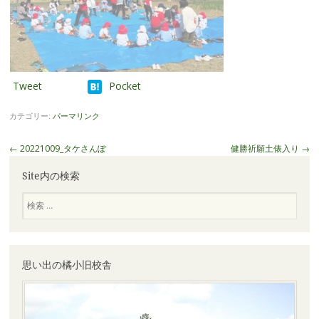
Tweet
Pocket
カテゴリー:
パーマリンク
投
←
20221009_タケさんぽ
健勝祈願土俵入り
→
稿
Site内の検索
ナ
ビ
検
索
ゲ
ー
シ
ョ
思い出の橘小旧校舎
ン