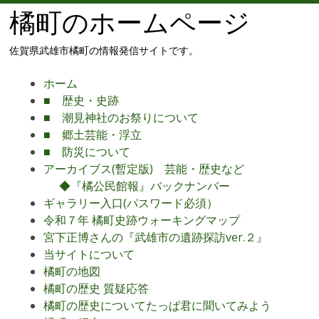
橘町のホームページ
佐賀県武雄市橘町の情報発信サイトです。
メ
コ
ホーム
ニ
ン
■ 歴史・史跡
ュ
テ
■ 潮見神社のお祭りについて
ー
ン
■ 郷土芸能・浮立
ツ
■ 防災について
へ
アーカイブス(暫定版) 芸能・歴史など
移
◆『橘公民館報』バックナンバー
動
ギャラリー入口(パスワード必須）
令和７年 橘町史跡ウォーキングマップ
宮下正博さんの『武雄市の遺跡探訪ver.２』
当サイトについて
橘町の地図
橘町の歴史 質疑応答
橘町の歴史についてたっぱ君に聞いてみよう