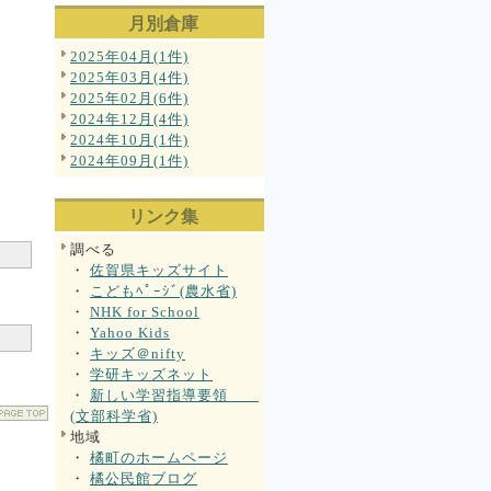
月別倉庫
2025年04月(1件)
2025年03月(4件)
2025年02月(6件)
2024年12月(4件)
2024年10月(1件)
2024年09月(1件)
リンク集
調べる
・
佐賀県キッズサイト
・
こどもﾍﾟｰｼﾞ(農水省)
・
NHK for School
・
Yahoo Kids
・
キッズ＠nifty
・
学研キッズネット
・
新しい学習指導要領
(文部科学省)
地域
・
橘町のホームページ
・
橘公民館ブログ