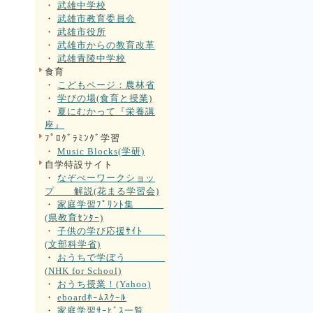
・
武雄中学校
・
武雄市教育委員会
・
武雄市役所
・
武雄市からの教育改革
・
武雄青陵中学校
食育
・
こどもページ：農林省
・
学びの場(食育と授業)
・
夏にむかって『栄養講
座』
ﾌﾟﾛｸﾞﾗﾐﾝｸﾞ学習
・
Music Blocks(学研)
自学特設サイト
・
なぞぺーワークショッ
プ 解説(花まる学習会)
・
家庭学習ﾌﾟﾘﾝﾄ集
(県教育ｾﾝﾀｰ)
・
子供の学び応援ｻｲﾄ
(文部科学省)
・
おうちで学ぼう
(NHK for School)
・
おうち授業！(Yahoo)
・
eboardﾎｰﾑｽｸｰﾙ
・
家庭学習ｻｰﾋﾞｽ一覧