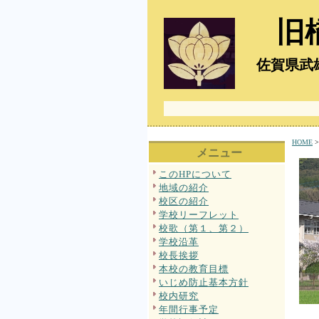
旧
佐賀県武雄
HOME
メニュー
このHPについて
地域の紹介
校区の紹介
学校リーフレット
校歌（第１、第２）
学校沿革
校長挨拶
本校の教育目標
いじめ防止基本方針
校内研究
年間行事予定