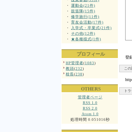
・
運動会(21件)
・
鼓笛隊(15件)
・
修学旅行(11件)
・
育友会活動(17件)
・
入学式・卒業式(21件)
・
その他(12件)
・
★各種様式(1件)
プロフィール
登
HP管理者
(
1083
)
教頭
(
232
)
この
校長
(
238
)
http
OTHERS
トラ
管理者ページ
RSS 1.0
RSS 2.0
Atom 1.0
処理時間 0.051016秒