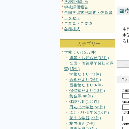
学校評価計画
学校評価報告
臨
全国学習状況調査・佐賀県
アクセス
ご意見・ご要望
各種様式
本
水
ろ
カテゴリー
学校より(1552件)
・
速報・お知らせ(32件)
・
全国・佐賀県学習状況調
コメ
査(15件)
・
学校だより(72件)
コメ
・
給食だより(26件)
・
図書館だより(6件)
nam
・
保健室だより(13件)
・
集会等(88件)
・
体験活動(116件)
ema
・
田んぼの学校(56件)
・
ICT・ｽﾏｲﾙ学習(16件)
UR
・
花まる学習(25件)
・
校内研究(7件)
com
・
授業参観(33件)