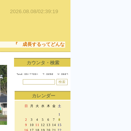
『 成長するってどんなこと！ 成長することは、でき
カウンタ・検索
カレンダー
日
月
火
水
木
金
土
1
2
3
4
5
6
7
8
9
10
11
12
13
14
15
16
17
18
19
20
21
22