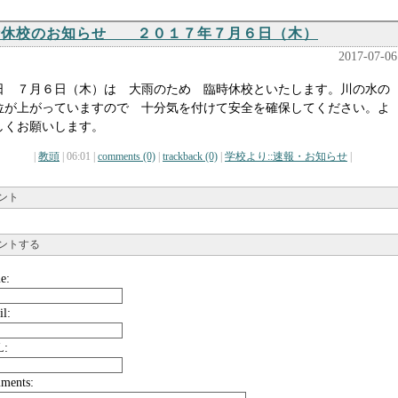
時休校のお知らせ ２０１７年７月６日（木）
2017-07-06
日 ７月６日（木）は 大雨のため 臨時休校といたします。川の水の
位が上がっていますので 十分気を付けて安全を確保してください。よ
しくお願いします。
|
教頭
| 06:01 |
comments (0)
|
trackback (0)
|
学校より::速報・お知らせ
|
ント
ントする
e:
il:
L:
ments: