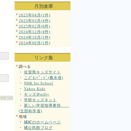
月別倉庫
2025年04月(1件)
2025年03月(4件)
2025年02月(6件)
2024年12月(4件)
2024年10月(1件)
2024年09月(1件)
リンク集
調べる
・
佐賀県キッズサイト
・
こどもﾍﾟｰｼﾞ(農水省)
・
NHK for School
・
Yahoo Kids
・
キッズ＠nifty
・
学研キッズネット
・
新しい学習指導要領
(文部科学省)
地域
・
橘町のホームページ
・
橘公民館ブログ