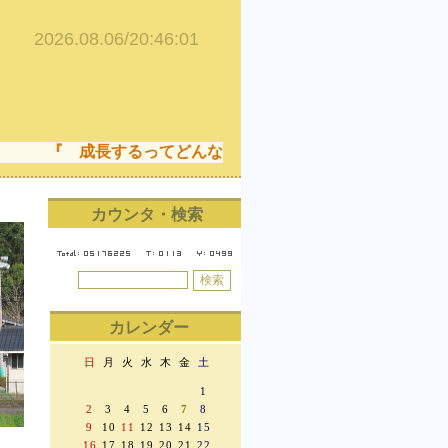
『 成長するってどんなこと！ 成長することは、でき
カウンタ・検索
カレンダー
日
月
火
水
木
金
土
1
2
3
4
5
6
7
8
9
10
11
12
13
14
15
16
17
18
19
20
21
22