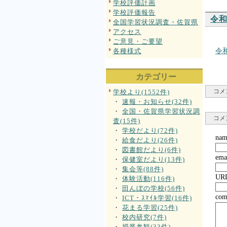
学校評価計画
学校評価報告
令
全国学習状況調査・佐賀県
アクセス
ご意見・ご要望
各種様式
令
カテゴリー
コメ
学校より(1552件)
・
速報・お知らせ(32件)
・
全国・佐賀県学習状況調
コメ
査(15件)
・
学校だより(72件)
nam
・
給食だより(26件)
・
図書館だより(6件)
ema
・
保健室だより(13件)
・
集会等(88件)
UR
・
体験活動(116件)
・
田んぼの学校(56件)
com
・
ICT・ｽﾏｲﾙ学習(16件)
・
花まる学習(25件)
・
校内研究(7件)
・
授業参観(33件)