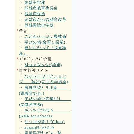
・
武雄中学校
・
武雄市教育委員会
・
武雄市役所
・
武雄市からの教育改革
・
武雄青陵中学校
食育
・
こどもページ：農林省
・
学びの場(食育と授業)
・
夏にむかって『栄養講
座』
ﾌﾟﾛｸﾞﾗﾐﾝｸﾞ学習
・
Music Blocks(学研)
自学特設サイト
・
なぞぺーワークショッ
プ 解説(花まる学習会)
・
家庭学習ﾌﾟﾘﾝﾄ集
(県教育ｾﾝﾀｰ)
・
子供の学び応援ｻｲﾄ
(文部科学省)
・
おうちで学ぼう
(NHK for School)
・
おうち授業！(Yahoo)
・
eboardﾎｰﾑｽｸｰﾙ
・
家庭学習ｻｰﾋﾞｽ一覧