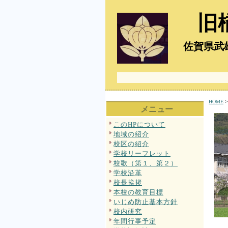
旧
佐賀県武雄
HOME
メニュー
このHPについて
地域の紹介
校区の紹介
学校リーフレット
校歌（第１、第２）
学校沿革
校長挨拶
本校の教育目標
いじめ防止基本方針
校内研究
年間行事予定