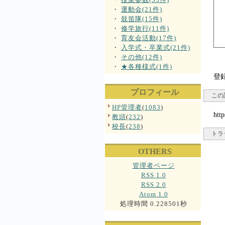
・
運動会(21件)
・
鼓笛隊(15件)
・
修学旅行(11件)
・
育友会活動(17件)
・
入学式・卒業式(21件)
・
その他(12件)
・
★各種様式(1件)
登
プロフィール
この
HP管理者
(
1083
)
http
教頭
(
232
)
校長
(
238
)
トラ
OTHERS
管理者ページ
RSS 1.0
RSS 2.0
Atom 1.0
処理時間 0.228501秒