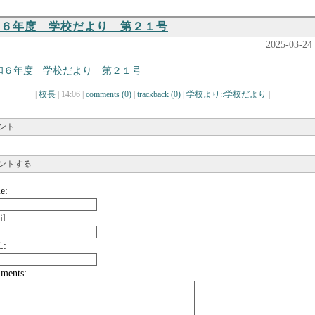
和６年度 学校だより 第２１号
2025-03-24
和６年度 学校だより 第２１号
|
校長
| 14:06 |
comments (0)
|
trackback (0)
|
学校より::学校だより
|
ント
ントする
e:
il:
L:
ments: