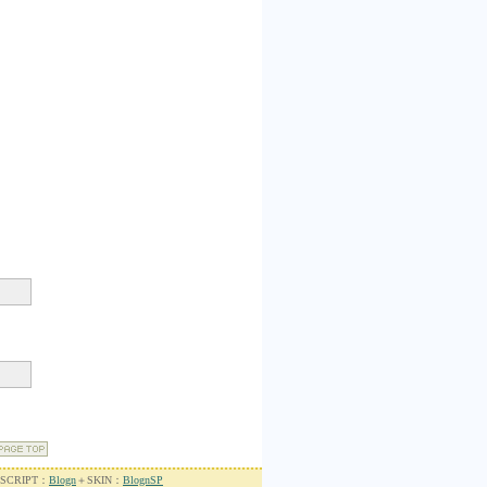
CRIPT：
Blogn
＋SKIN：
BlognSP