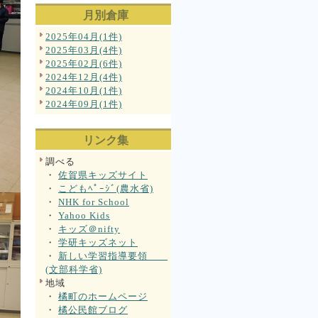
月別倉庫
2025年04月(1件)
2025年03月(4件)
2025年02月(6件)
2024年12月(4件)
2024年10月(1件)
2024年09月(1件)
リンク集
調べる
・
佐賀県キッズサイト
・
こどもﾍﾟｰｼﾞ(農水省)
・
NHK for School
・
Yahoo Kids
・
キッズ＠nifty
・
学研キッズネット
・
新しい学習指導要領
(文部科学省)
地域
・
橘町のホームページ
・
橘公民館ブログ