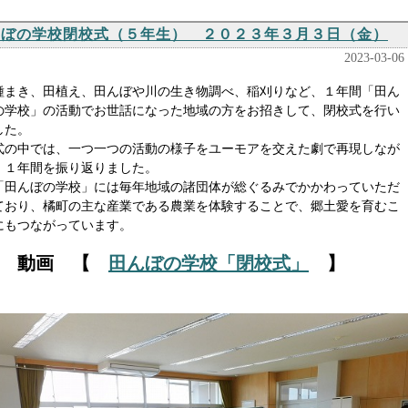
んぼの学校閉校式（５年生） ２０２３年３月３日（金）
2023-03-06
まき、田植え、田んぼや川の生き物調べ、稲刈りなど、１年間「田ん
の学校」の活動でお世話になった地域の方をお招きして、閉校式を行い
した。
の中では、一つ一つの活動の様子をユーモアを交えた劇で再現しなが
、１年間を振り返りました。
田んぼの学校」には毎年地域の諸団体が総ぐるみでかかわっていただ
ており、橘町の主な産業である農業を体験することで、郷土愛を育むこ
にもつながっています。
動画 【
田んぼの学校「閉校式」
】