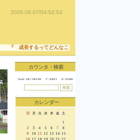
 成長するってどんなこと！ 成長することは、できなかっ
カウンタ・検索
カレンダー
日
月
火
水
木
金
土
1
2
3
4
5
6
7
8
9
10
11
12
13
14
15
16
17
18
19
20
21
22