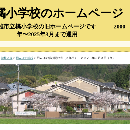
橘小学校のホームページ
市立橘小学校の旧ホームページです 2000
年〜2025年3月まで運用
『
>
学校より
>
田んぼの学校
> 田んぼの学校閉校式（５年生） ２０２３年３月３日（金）