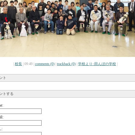
|
校長
| 09:49 |
comments (0)
|
trackback (0)
|
学校より::田んぼの学校
|
ント
ントする
e:
il:
L: