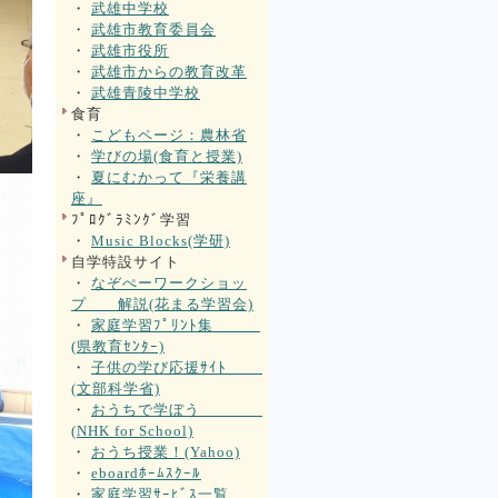
・
武雄中学校
・
武雄市教育委員会
・
武雄市役所
・
武雄市からの教育改革
・
武雄青陵中学校
食育
・
こどもページ：農林省
・
学びの場(食育と授業)
・
夏にむかって『栄養講
座』
ﾌﾟﾛｸﾞﾗﾐﾝｸﾞ学習
・
Music Blocks(学研)
自学特設サイト
・
なぞぺーワークショッ
プ 解説(花まる学習会)
・
家庭学習ﾌﾟﾘﾝﾄ集
(県教育ｾﾝﾀｰ)
・
子供の学び応援ｻｲﾄ
(文部科学省)
・
おうちで学ぼう
(NHK for School)
・
おうち授業！(Yahoo)
・
eboardﾎｰﾑｽｸｰﾙ
・
家庭学習ｻｰﾋﾞｽ一覧