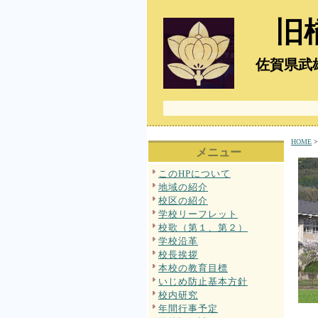
旧
佐賀県武雄
HOME
メニュー
このHPについて
地域の紹介
校区の紹介
学校リーフレット
校歌（第１、第２）
学校沿革
校長挨拶
本校の教育目標
いじめ防止基本方針
校内研究
年間行事予定