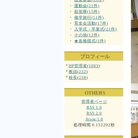
・
運動会(21件)
・
鼓笛隊(15件)
・
修学旅行(11件)
・
育友会活動(17件)
・
入学式・卒業式(21件)
・
その他(12件)
・
★各種様式(1件)
プロフィール
HP管理者
(
1083
)
教頭
(
232
)
校長
(
238
)
OTHERS
管理者ページ
RSS 1.0
RSS 2.0
Atom 1.0
処理時間 0.152202秒