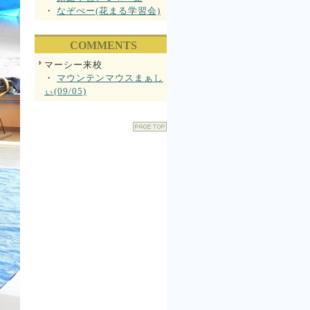
・
なぞぺー(花まる学習会)
COMMENTS
マーシー来校
・
マウンテンマウスまぁし
ぃ(09/05)