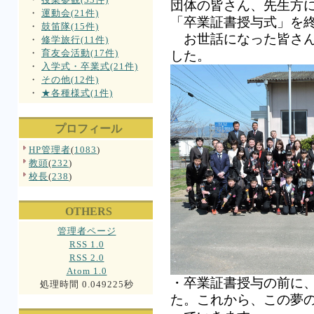
団体の皆さん、先生方
・
運動会(21件)
「卒業証書授与式」を
・
鼓笛隊(15件)
お世話になった皆さん
・
修学旅行(11件)
・
育友会活動(17件)
した。
・
入学式・卒業式(21件)
・
その他(12件)
・
★各種様式(1件)
プロフィール
HP管理者
(
1083
)
教頭
(
232
)
校長
(
238
)
OTHERS
管理者ページ
RSS 1.0
RSS 2.0
Atom 1.0
・卒業証書授与の前に
処理時間 0.049225秒
た。これから、この夢