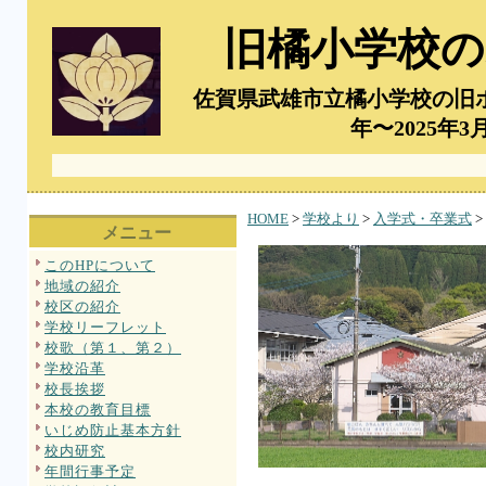
旧橘小学校の
佐賀県武雄市立橘小学校の旧
年〜2025年
HOME
>
学校より
>
入学式・卒業式
>
メニュー
このHPについて
地域の紹介
校区の紹介
学校リーフレット
校歌（第１、第２）
学校沿革
校長挨拶
本校の教育目標
いじめ防止基本方針
校内研究
年間行事予定