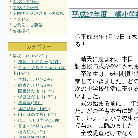
学校評価計画
学校評価報告
平成27年度 橘小
全国学習状況調査・佐賀県
アクセス
ご意見・ご要望
各種様式
◇平成28年3月17日
る！
カテゴリー
学校より(1552件)
・晴天に恵まれ、本日、
・
速報・お知らせ(32件)
証書授与式が挙行され
・
全国・佐賀県学習状況調
卒業生は、6年間慣れ
査(15件)
・
学校だより(72件)
業していきました。ど
・
給食だより(26件)
次の中学校生活に寄せ
・
図書館だより(6件)
いました。
・
保健室だより(13件)
式の始まる前に、1年
・
集会等(88件)
・
体験活動(116件)
た。どの子も本当に嬉
・
田んぼの学校(56件)
て、いよいよ小学校生
・
ICT・ｽﾏｲﾙ学習(16件)
授与式」に臨みました
・
花まる学習(25件)
・
校内研究(7件)
全校児童だけでなく、
・
授業参観(33件)